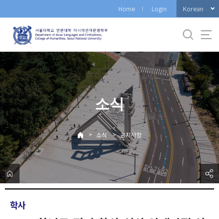
바
Korean
Home
Login
로
가
기
메
뉴
소식
>
>
소식
공지사항
학사