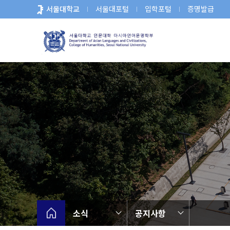
바
서울대학교
서울대포털
입학포털
증명발급
로
가
기
메
뉴
소식
공지사항