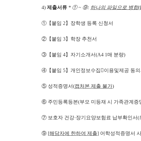
4)
제출서류
*
①
~
⑨
:
하나의 파일으로 병합
(
①【붙임 2】장학생 등록 신청서
②【붙임 3】학장 추천서
③【붙임 4】자기소개서(A4 1매 분량)
④【붙임 5】개인정보수집이용및제공 동의
⑤ 성적증명서(
캡처본 제출 불가
)
⑥ 주민등록등본(부모 미등재 시 가족관계증명
⑦ 보호자 건강·장기요양보험료 납부확인서(최
⑨ [
해당자에 한하여 제출
] 어학성적증명서 