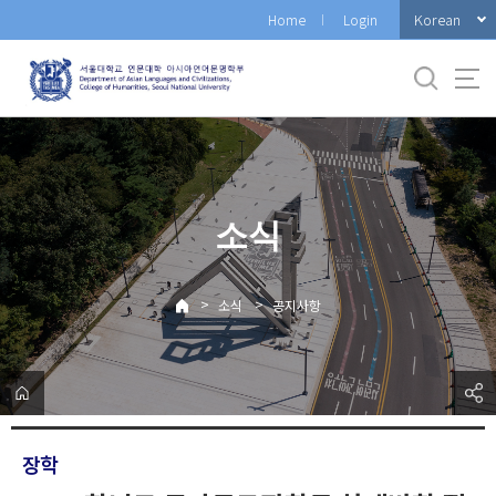
바
Korean
Home
Login
로
가
기
메
뉴
소식
>
>
소식
공지사항
장학