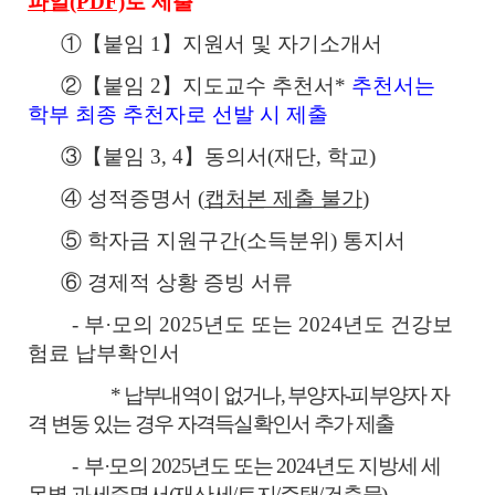
파일(PDF)
로 제출
①【붙임 1】지원서 및 자기소개서
②【붙임 2】지도교수 추천서*
추천서는
학부 최종 추천자로 선발 시 제출
③【붙임 3, 4】동의서(재단, 학교)
④ 성적증명서 (
캡처본 제출 불가
)
⑤ 학자금 지원구간(소득분위) 통지서
⑥ 경제적 상황 증빙 서류
- 부·모의 2025년도 또는 2024년도 건강보
험료 납부확인서
* 납부내역이 없거나, 부양자-피부양자 자
격 변동 있는 경우 자격득실확인서 추가 제출
-
부·모의 2025년도 또는 2024년도 지방세 세
목별 과세증명서(재산세/토지/주택/건축물)