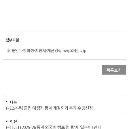
붙임1.-장학생-지원서-재단양식.hwp외4건.zip
목록보기
다음
(~12/4 목) 졸업 예정자 동계 계절학기 추가 수강신청
이전
(~11/21) 2025-26 동계 외국어 캠프 (아랍어, 일본어) 안내