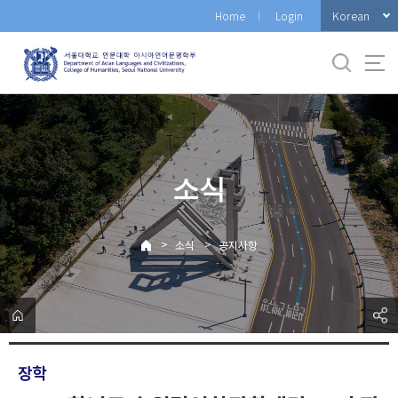
바
Korean
Home
Login
로
가
기
메
뉴
소식
>
>
소식
공지사항
장학