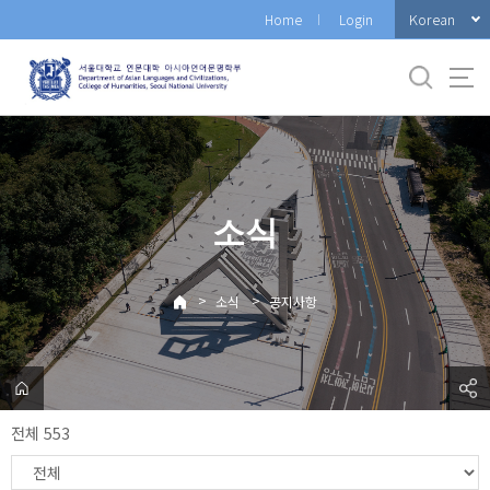
바
Korean
Home
Login
로
가
기
메
뉴
소식
>
>
소식
공지사항
전체 553