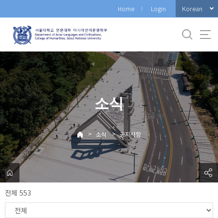
바
Korean
Home
Login
로
가
기
메
뉴
소식
>
>
소식
공지사항
전체 553