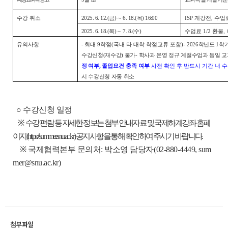
수강 취소
2025. 6. 12.(금) ∼ 6. 18.(목) 16:00
ISP 개강전, 수
2025. 6. 18.(목) ∼ 7. 8.(수)
수업료 1/2 환불,
유의사항
-
최대 9학점(국내 타 대학 학점교류 포함)
-
2026학년도 1
수강신청(재수강) 불가
- 학사과 운영 정규 계절수업과 동일 
정 여부,
졸업요건 충족 여부
사전 확인 후 반드시 기간 내 
시 수강신청 자동 취소
○ 수강신청 일정
※
수강 편람 등 자세한 정보는 첨부 안내자료 및 국제하계강좌 홈페
이지(https://summer.snu.ac.kr) 공지사항을 통해 확인하여 주시기 바랍니다.
※ 국제협력본부 문의처: 박소영 담당자(02-880-4449, sum
mer@snu.ac.kr)