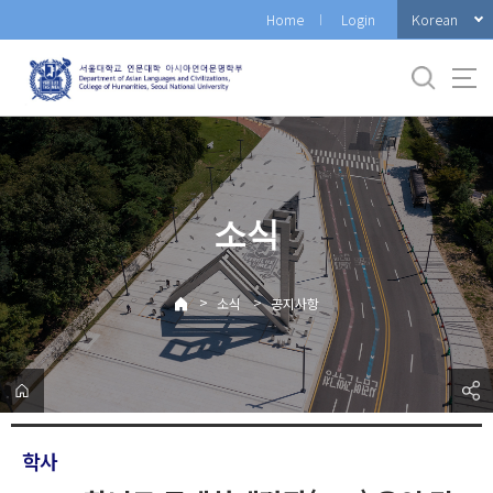
바
Korean
Home
Login
로
가
기
메
뉴
소식
>
>
소식
공지사항
학사