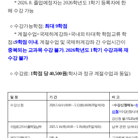
* 2026. 8. 졸업예정자는 2026학년도 1학기 등록자에 한
해 수강 가능
○ 수강가능학점:
최대 9학점
* 계절수업+국제하계강좌+국내외 타대학 학점교류 학
점
≤
9학점 이내
, 계절수업 및 국제하계강좌 간 수업시간이
중복되는 교과목 수강 불가
,
2026학년도 1학기 수강과목 재
수강 불가
○ 수강료:
1학점 당 40,500원
(학사과 정규 계절수업과 동일)
일 정
기 간
비 고
수강신청
2026. 5. 6.(수) 10:00 ∼ 5. 12.(화) 16:00
(주말 제외)
<수강신청메뉴>
신청
※ 수강신청시스
강신청 불가
5.13
수업료 고지서 출력 및 납부
2025. 5. 14.(목) 10:00 ∼ 5. 19.(화)
(주말 제외)
납부 관련 상세내
폐강교과목 공고
5월 초
교과목 별 개설 기준