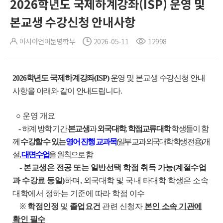
2026학년도 국제하계강좌(ISP) 운영 및
본교생 수강신청 안내사항
아시아언어문명학부
2026-05-11
12998
2026학년도 국제하계강좌(ISP)
운영 및 본교생 수강신청 안내
사항을 아래와 같이 안내드립니다.
○ 운영 개요
-
하계 방학 기간
본교생
과
외국대학
,
학점교류대학
학생들이 함
께
수강할 수
있는
영어 진행 교과목
(일부 교과 외국대학 학생 전용)
개
설,
대면수업
을 원칙으로 함
-
본교생은 전공 또는 일반선택 학점 취득 가능(계절수업
과 수강료 동일)
하며, 외국대학 및 국내 타대학 학생은 소속
대학에서 정하는 기준에 따라 학점 이수
※
학점인정
및
졸업요건
관련 신청자
본인 소속 기관에
확인 필수