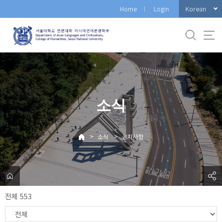
바
Korean
Home
Login
로
가
기
메
뉴
소식
>
>
소식
공지사항
전체 553