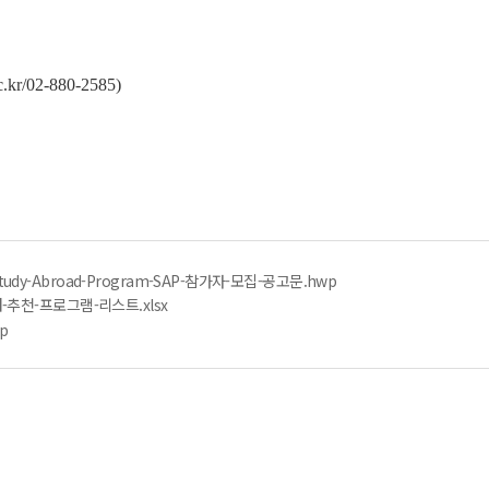
.kr
/02-880-2585)
tudy-Abroad-Program-SAP-참가자-모집-공고문.hwp
제처-추천-프로그램-리스트.xlsx
p