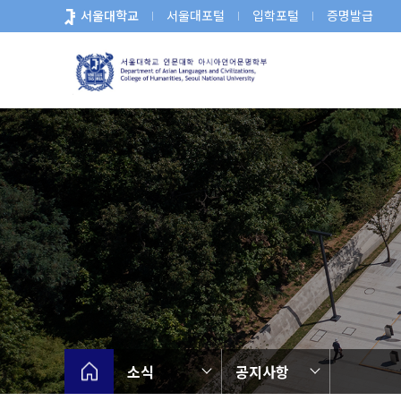
바
서울대학교
서울대포털
입학포털
증명발급
로
가
기
메
뉴
소식
공지사항