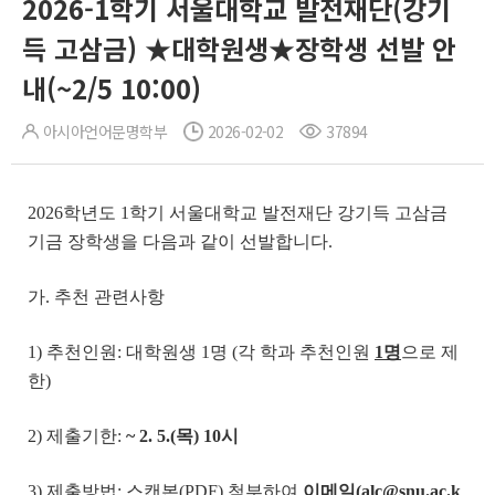
2026-1학기 서울대학교 발전재단(강기
득 고삼금) ★대학원생★장학생 선발 안
내(~2/5 10:00)
아시아언어문명학부
2026-02-02
37894
2026학년도 1학기 서울대학교 발전재단 강기득 고삼금
기금 장학생을 다음과 같이 선발합니다.
가. 추천 관련사항
1) 추천인원: 대학원생 1명 (각 학과 추천인원
1
명
으로 제
한)
2) 제출기한:
~ 2. 5.(
목
) 10
시
3) 제출방법: 스캔본(PDF) 첨부하여
이메일(alc@snu.ac.k