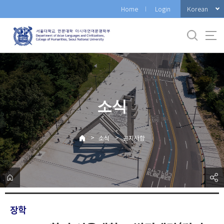
바
Korean
Home
Login
로
가
기
메
뉴
소식
>
>
소식
공지사항
장학