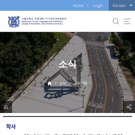
바
Korean
Home
Login
로
가
기
메
뉴
소식
>
>
소식
공지사항
학사