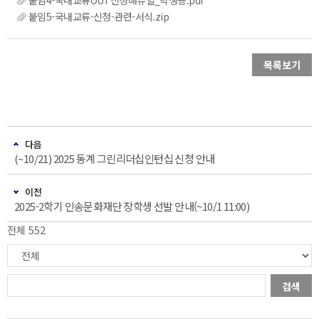
붙임4-국내교류OUT신청매뉴얼_학생용.pdf
붙임5-국내교류-신청-관련-서식.zip
목록보기
다음
(~10/21) 2025 동계 그린리더십인턴십 신청 안내
이전
2025-2학기 인송문화재단 장학생 선발 안내(~10/1 11:00)
전체 552
검색