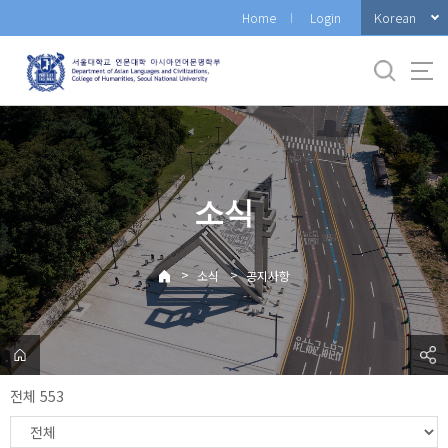
바
Korean
Home
Login
로
가
기
메
뉴
소식
>
>
소식
공지사항
전체 553