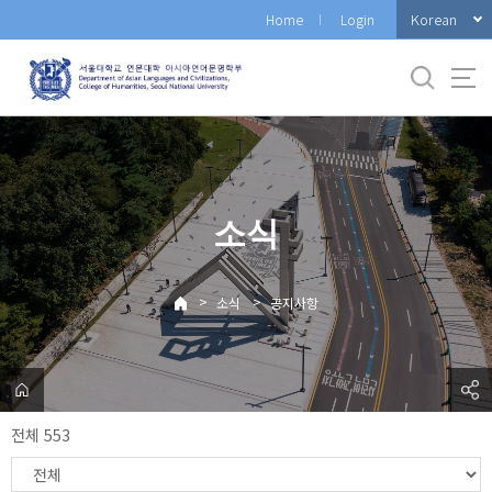
바
Korean
Home
Login
로
가
기
메
뉴
소식
>
>
소식
공지사항
전체 553