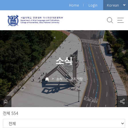
바
Korean
Home
Login
로
가
기
메
뉴
소식
>
>
소식
공지사항
전체 554