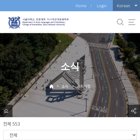
바
Korean
Home
Login
로
가
기
메
뉴
소식
>
>
소식
공지사항
전체 553