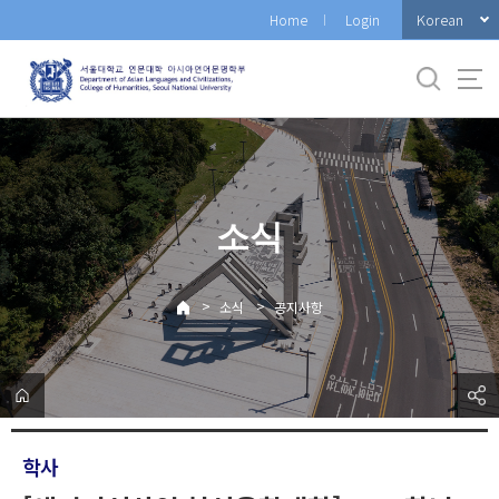
바
Korean
Home
Login
로
가
기
메
뉴
소식
>
>
소식
공지사항
학사