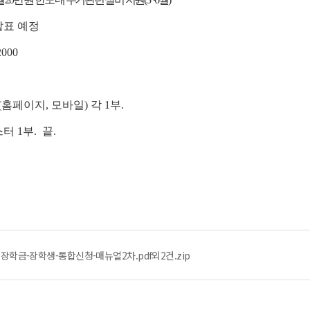
발표 예정
000
홈페이지, 모바일) 각 1부.
터 1부. 끝.
장학금-장학생-통합신청-매뉴얼2차.pdf외2건.zip