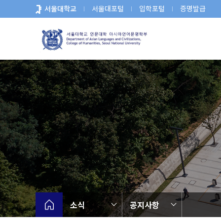
바
서울대학교
서울대포털
입학포털
증명발급
로
가
기
메
뉴
소식
공지사항