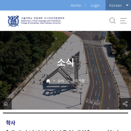
바
Korean
Home
Login
로
가
기
메
뉴
소식
>
>
소식
공지사항
학사