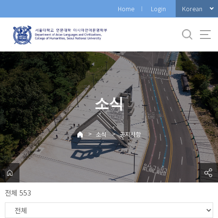
바
Korean
Home
Login
로
가
기
메
뉴
소식
>
>
소식
공지사항
전체 553