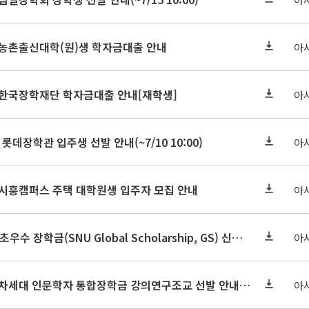
기 농촌출신대학(원)생 학자금대출 안내
아
기 한국장학재단 학자금대출 안내[재학생]
아
 롯데장학관 입주생 선발 안내(~7/10 10:00)
아
기 시흥캠퍼스 주택 대학원생 입주자 모집 안내
아
2026-2학기 글로벌초우수 장학금(SNU Global Scholarship, GS) 신청 안내(~7/12 23:00)
아
2026학년도 2학기 차세대 인문학자 통합장학금 강의연구조교 선발 안내(~7/8)
아