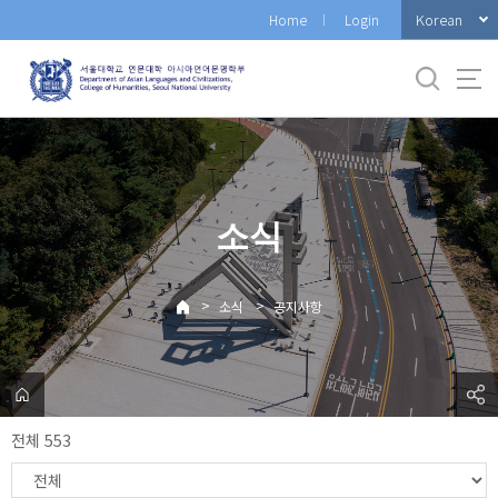
바
Korean
Home
Login
로
가
기
메
뉴
소식
>
>
소식
공지사항
전체 553