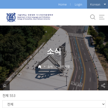
바
Korean
Home
Login
로
가
기
메
뉴
소식
>
>
소식
공지사항
전체 553