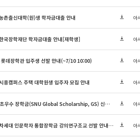
기 농촌출신대학(원)생 학자금대출 안내
아
기 한국장학재단 학자금대출 안내[재학생]
아
 롯데장학관 입주생 선발 안내(~7/10 10:00)
아
기 시흥캠퍼스 주택 대학원생 입주자 모집 안내
아
2026-2학기 글로벌초우수 장학금(SNU Global Scholarship, GS) 신청 안내(~7/12 23:00)
아
2026학년도 2학기 차세대 인문학자 통합장학금 강의연구조교 선발 안내(~7/8)
아