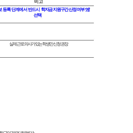
비고
보 등록 단계에서 반드시
학자금 지원구간 산정 여부 '
예
'
선택
실제 근로 의사가 있는 학생만 신청 권장