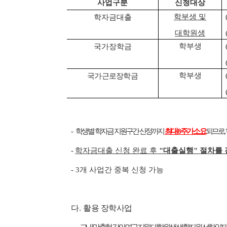
사업구분
신청대상
학부생 및
학자금대출
대학원생
학부생
국가장학금
학부생
국가근로장학금
-
학생별 학자금 지원구간 산정까지
최대 8주가 소요
되므로,
-
학자금대출 신청 완료 후
"대출실행" 절차를
- 3개 사업간 중복 신청 가능
다.
활용 장학사업