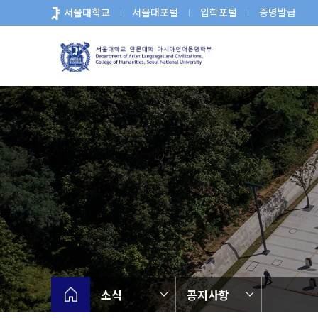
바
서울대학교
서울대포털
입학포털
증명발급
로
가
기
메
뉴
소식
공지사항