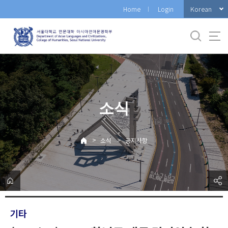
바
Korean
Home
Login
로
가
기
메
뉴
소식
>
>
소식
공지사항
기타