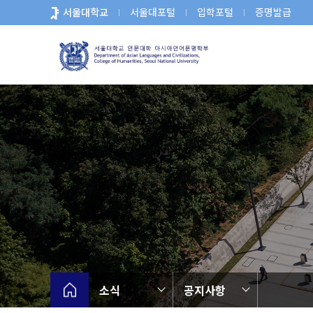
바
서울대학교
서울대포털
입학포털
증명발급
로
가
기
메
뉴
소식
공지사항