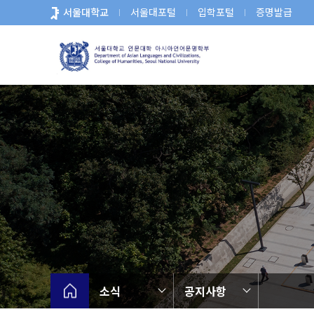
바
서울대학교
서울대포털
입학포털
증명발급
로
가
기
메
뉴
소식
공지사항