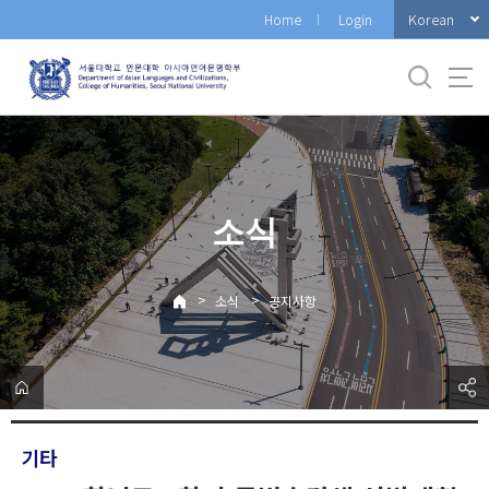
바
Korean
Home
Login
로
가
기
메
뉴
소식
>
>
소식
공지사항
기타