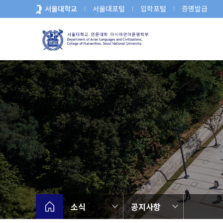
바
서울대학교
서울대포털
입학포털
증명발급
로
가
기
메
뉴
소식
공지사항