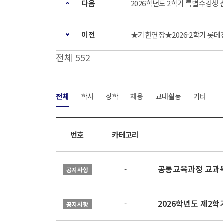
다음
2026학년도 2학기 특별수강생 선
이전
★기한연장★2026-2학기 롯데장
전체 552
전체
학사
장학
채용
교내활동
기타
번호
카테고리
공통교육과정 교과목
-
공지사항
2026학년도 제2
-
공지사항