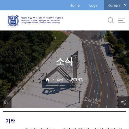
바
Korean
Home
Login
로
가
기
메
뉴
소식
>
>
소식
공지사항
기타