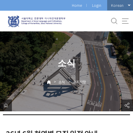
바
Korean
Home
Login
로
가
기
메
뉴
소식
>
>
소식
공지사항