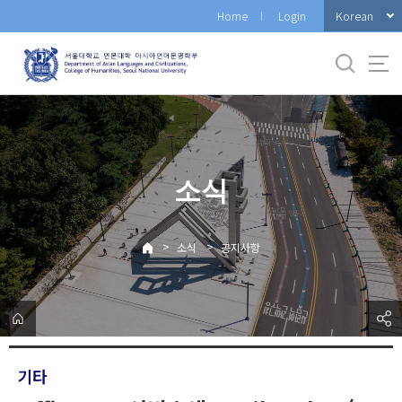
바
Korean
Home
Login
로
가
기
메
뉴
소식
>
>
소식
공지사항
기타