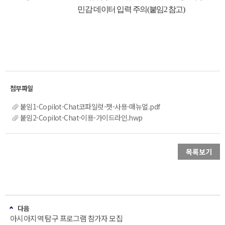
민감 데이터 입력 주의(붙임2 참고)
붙임1-Copilot-Chat코파일럿-챗-사용-매뉴얼.pdf
붙임2-Copilot-Chat-이용-가이드라인.hwp
목록보기
다음
아시아지역 탐구 프로그램 참가자 모집