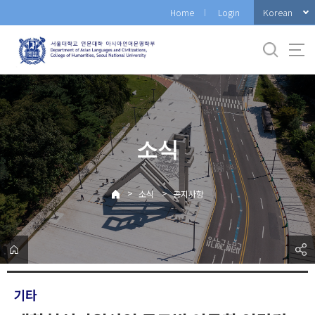
바
Korean
Home
Login
로
가
기
메
뉴
소식
>
>
소식
공지사항
기타