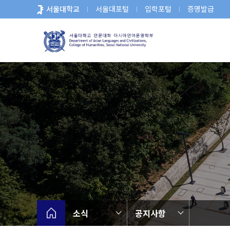
바
서울대학교
서울대포털
입학포털
증명발급
로
가
기
메
뉴
소식
공지사항