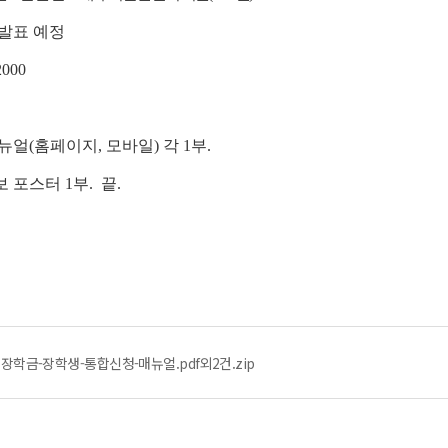
 발표 예정
000
뉴얼(홈페이지, 모바일) 각 1부.
 포스터 1부. 끝.
장학금-장학생-통합신청-매뉴얼.pdf외2건.zip