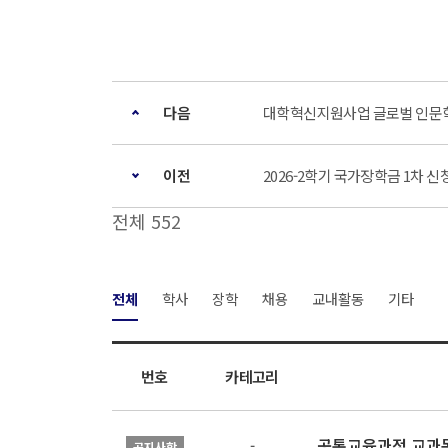
다음
대학혁신지원사업 글로벌 인문학
이전
2026-2학기 국가장학금 1차 신청 안
전체 552
전체
학사
장학
채용
교내활동
기타
번호
카테고리
공통교육과정 교과목
-
공지사항