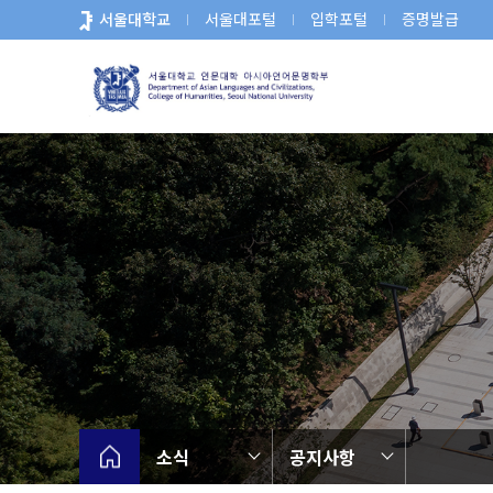
바
서울대학교
서울대포털
입학포털
증명발급
로
가
기
메
뉴
소식
공지사항