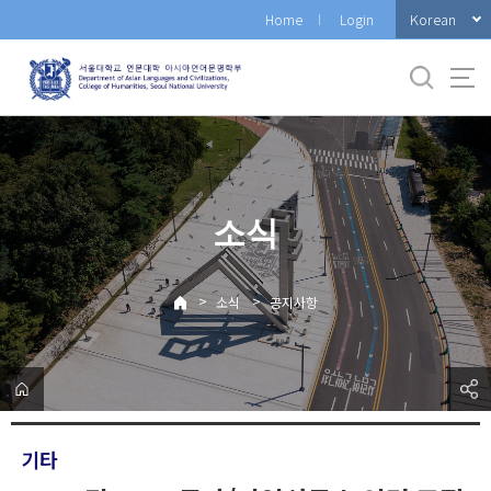
바
Korean
Home
Login
로
가
기
메
뉴
소식
>
>
소식
공지사항
기타