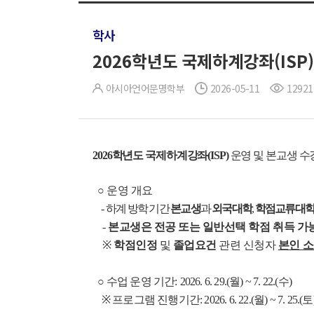
학사
2026학년도 국제하계강좌(ISP
아시아언어문명학부
2026-05-11
12921
2026학년도 국제하계강좌(ISP)
운영 및 본교생 
○ 운영 개요
-
하계 방학 기간
본교생
과
외국대학
,
학점교류대
-
본교생은 전공 또는 일반선택 학점 취득 가
※
학점인정
및
졸업요건
관련 신청자
본인 소
○
수업 운영 기간:
2026. 6. 29.(월) ~ 7. 22.(수)
※ 프로그램 진행기간: 2026. 6. 22.(월) ~ 7. 25.(토