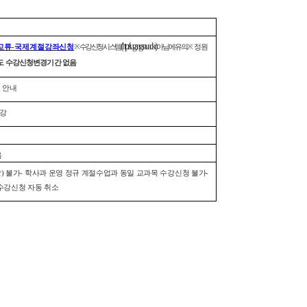
(http://sugang.snu.ac.kr)
교류-국제계절강좌신청
※ 수강신청시스템
아님에 유의.
※ 정원
후 별도 수강신청변경기간 없음
 안내
폐강
음
) 불가
- 학사과 운영 정규 계절수업과 동일 교과목 수강신청 불가
-
 수강신청 자동 취소