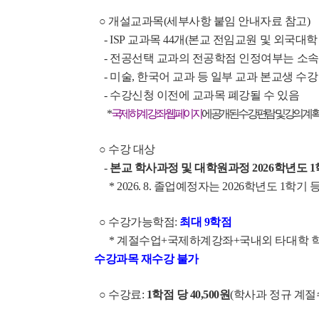
○ 개설교과목(세부사항 붙임 안내자료 참고)
- ISP 교과목 44개(본교 전임교원 및 외국대학
- 전공선택 교과의 전공학점 인정여부는 소속
- 미술, 한국어 교과 등 일부 교과 본교생 수강
- 수강신청 이전에 교과목 폐강될 수 있음
*
국제하계강좌 웹페이지
에 공개된 수강편람 및 강의계획
○ 수강 대상
-
본교 학사과정 및 대학원과정 2026학년도 
* 2026. 8. 졸업예정자는 2026학년도 1학기
○ 수강가능학점:
최대 9학점
* 계절수업+국제하계강좌+국내외 타대학 
수강과목 재수강 불가
○ 수강료:
1학점 당 40,500원
(학사과 정규 계절