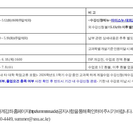
비 고
∼ 5. 12.(화) 16:00
(주말 제외)
<수강신청메뉴>
마이스누-대외
외 수강신청 불가
5.13.(수) 이
0 ∼ 5. 19.(화)
(주말 제외)
납부 관련 상세내용은 추후 별도
교과목 별 개설 기준 인원 미달 시 
∼ 6. 18.(목) 16:00
ISP 개강전, 수업료 전액 환불
∼ 7. 8.(수)
수업료 1/2 환불, 이후 환불 없
내 타 대학 학점교류 포함)
-
2026학년도 1학기 수강 중인 교과목 하계 계절수업 수강신청(재수강
여부,
졸업요건 충족 여부
사전 확인 후 반드시 기간 내 수강신청 완료
-
기한 내 수강료 미납 시
페이지(https://summer.snu.ac.kr) 공지사항을 통해 확인하여 주시기 바랍니다.
, summer@snu.ac.kr)