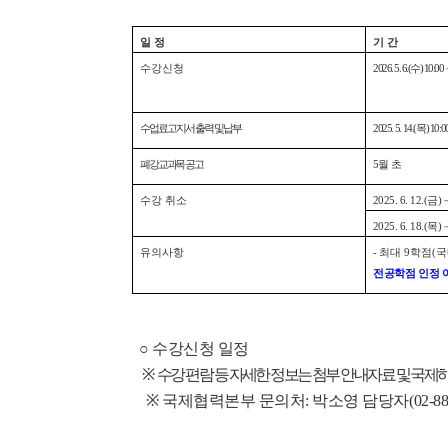
일 정
기 간
수강신청
2026. 5. 6.(수) 10:00 
수업료 고지서 출력 및 납부
2025. 5. 14.(목) 10:0
폐강교과목 공고
5월 초
수강 취소
2025. 6. 12.(금) 
2025. 6. 18.(목) 
유의사항
-
최대 9학점(국
전공학점 인정 
○ 수강신청 일정
※
수강 편람 등 자세한 정보는 첨부 안내자료 및 국제하계강좌 홈
※ 국제협력본부 문의처: 박소영 담당자(02-880-4449