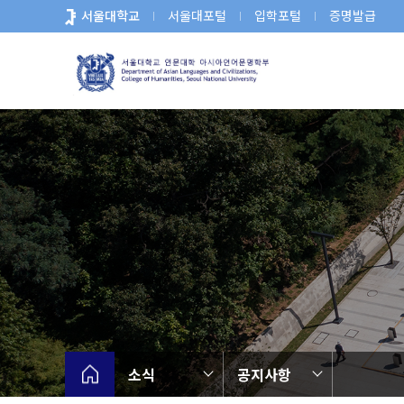
바
서울대학교
서울대포털
입학포털
증명발급
로
가
기
메
뉴
소식
공지사항