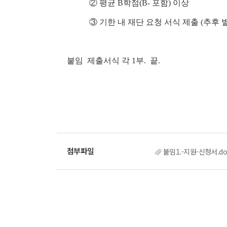
② 평균 B학점(B- 포함) 이상
③ 기한 내 재단 요청 서식 제출 (추후 별
붙임 제출서식 각 1부. 끝.
붙임1.-지원-신청서.do