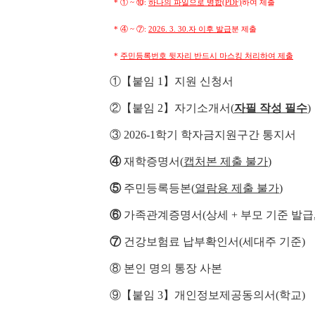
* ① ~ ⑩:
하나의 파일으로 병합(PDF)
하여 제출
* ④ ~ ⑦:
2026. 3. 30.자 이후 발급
분 제출
*
주민등록번호 뒷자리 반드시 마스킹 처리하여 제출
①【붙임 1】지원 신청서
②【붙임 2】자기소개서(
자필 작성 필수
)
③ 2026-1학기 학자금지원구간 통지서
④
재학증명서(
캡처본 제출 불가
)
⑤
주민등록등본(
열람용 제출 불가
)
⑥
가족관계증명서(상세 + 부모 기준 발급
⑦
건강보험료 납부확인서(세대주 기준)
⑧ 본인 명의 통장 사본
⑨【붙임 3】개인정보제공동의서(학교)