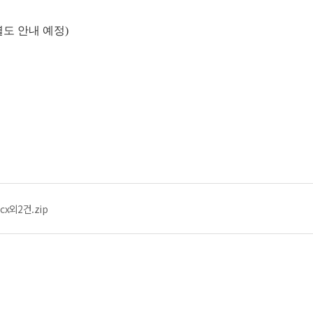
도 안내 예정)
cx외2건.zip