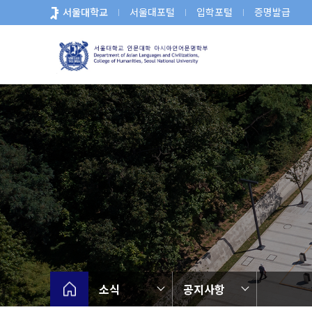
바
서울대학교
서울대포털
입학포털
증명발급
로
가
기
메
뉴
소식
공지사항