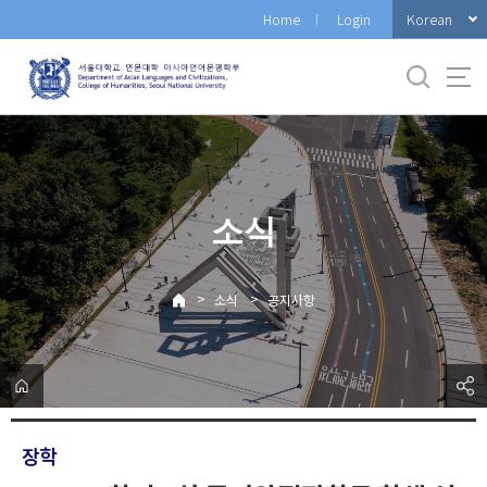
바
Korean
Home
Login
로
가
기
메
뉴
소식
>
>
소식
공지사항
장학