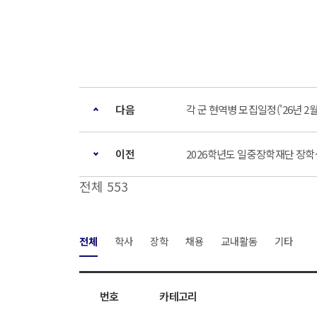
다음
각 군 현역병 모집일정('26년 2월
이전
2026학년도 일중장학재단 장학생 선
전체 553
전체
학사
장학
채용
교내활동
기타
번호
카테고리