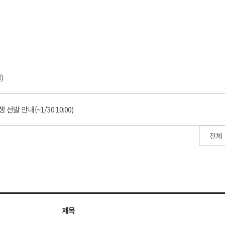
)
발 안내(~1/30 10:00)
제목