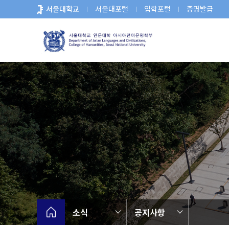
바
서울대학교
서울대포털
입학포털
증명발급
로
가
기
메
뉴
소식
공지사항