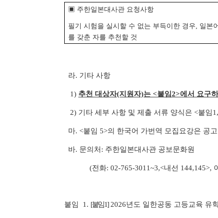
▣ 주한일본대사관 요청사항
필기 시험을 실시할 수 없는 부득이한 경우, 일본어
를 갖춘 자를 추천할 것
라. 기타 사항
1)
추천 대상자(지원자)는 <붙임2>에서 요구하는
2) 기타 세부 사항 및 제출 서류 양식은 <붙임1,
마. <붙임 5>의 한국어 가번역 모집요강은 공
바. 문의처: 주한일본대사관 공보문화원
(전화: 02-765-3011~3,<내선 144,145>,
붙임 1.
[
붙임 1
]
2026년도 일한공동 고등교육 유학