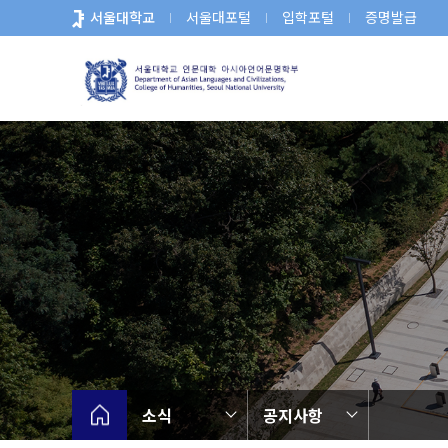
바
서울대학교
서울대포털
입학포털
증명발급
로
가
기
메
뉴
소식
공지사항