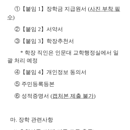
①【붙임 1】장학금 지급원서 (
사진 부착 필
수
)
②【붙임 2】서약서
③【붙임 3】학장추천서
* 학장 직인은 인문대 교학행정실에서 일
괄 처리 예정
④【붙임 4】개인정보 동의서
⑤ 주민등록등본
⑥ 성적증명서 (
캡처본 제출 불가
)
마. 장학 관련사항