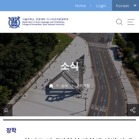
바
Korean
Home
Login
로
가
기
메
뉴
소식
>
>
소식
공지사항
장학