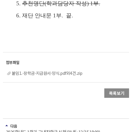
5.
추천명단(학과담당자 작성) 1부.
6. 재단 안내문 1부. 끝.
붙임1.-장학금-지급원서-양식.pdf외4건.zip
목록보기
다음
2026학년도 1학기 교내장학금 신청 안내(~12/15 18:00)