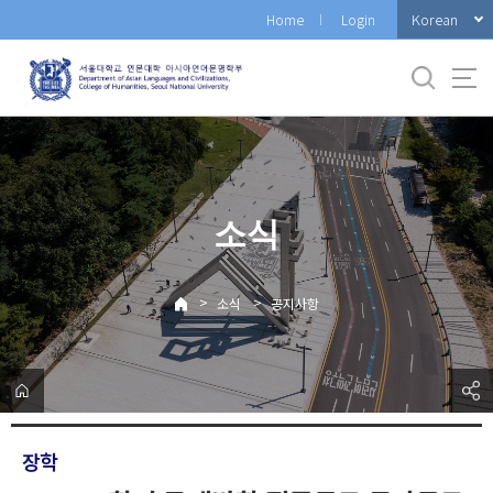
바
Korean
Home
Login
로
가
기
메
뉴
소식
>
>
소식
공지사항
장학