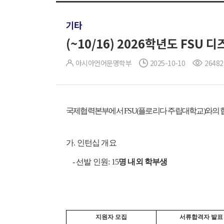
기타
(~10/16) 2026학년도 FSU
아시아언어문명학부
2025-10-10
26482
국제협력본부에서 FSU(플로리다 주립대학교)와의 협
가. 인턴십 개요
- 선발 인원: 15
명 내외 학부생
지원자 모집
서류합격자 발표