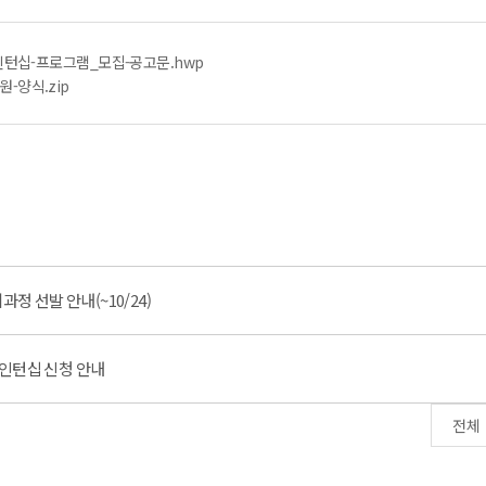
-인턴십-프로그램_모집-공고문.hwp
-양식.zip
과정 선발 안내(~10/24)
더십인턴십 신청 안내