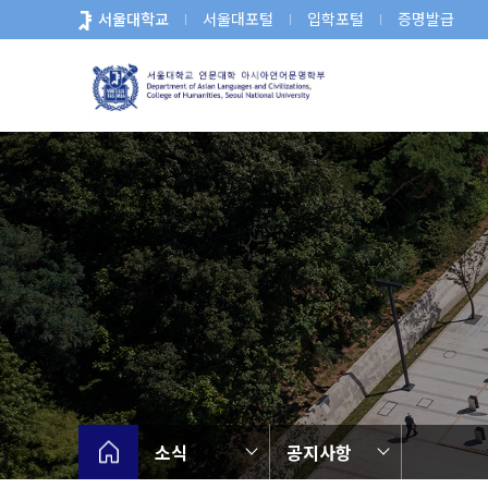
바
서울대학교
서울대포털
입학포털
증명발급
로
가
기
메
뉴
소식
공지사항