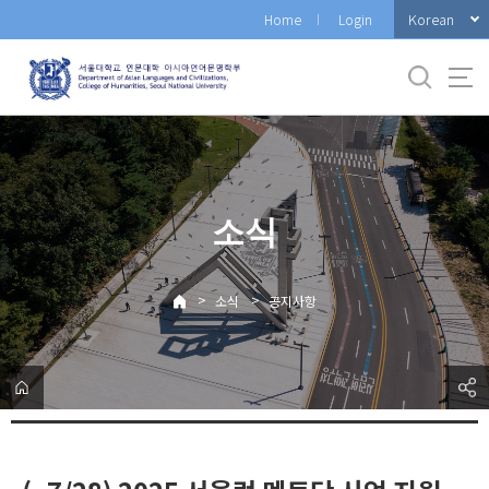
바
Korean
Home
Login
로
가
기
메
뉴
소식
>
>
소식
공지사항