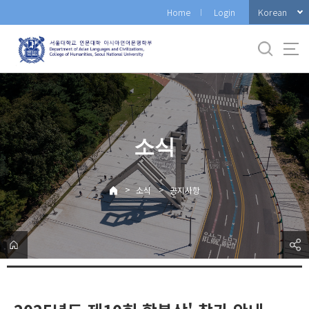
바
Korean
Home
Login
로
가
기
메
뉴
소식
>
>
소식
공지사항